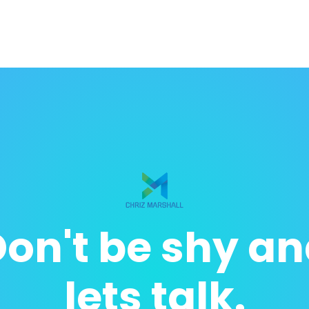
on't be shy a
lets talk.