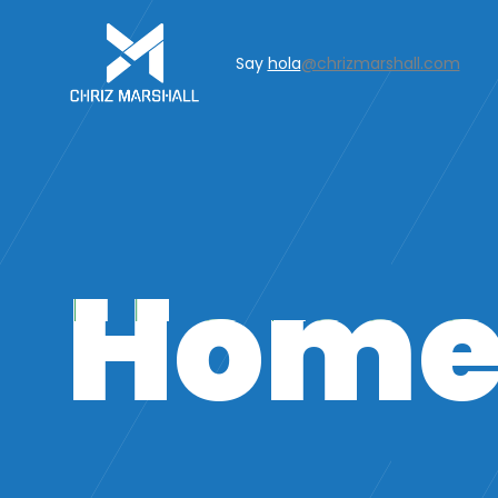
Say
hola
@chrizmarshall.com
Home 